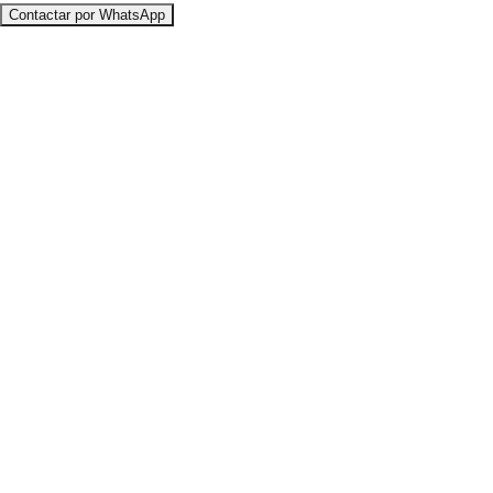
Contactar por WhatsApp