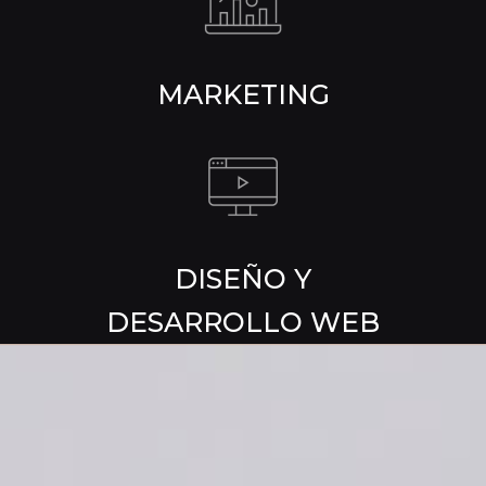
MARKETING
DISEÑO Y
DESARROLLO WEB