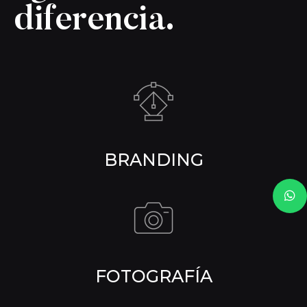
diferencia.
BRANDING
FOTOGRAFÍA